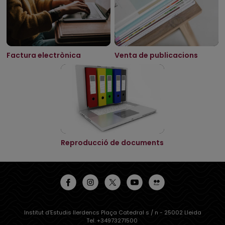
Factura electrònica
Venta de publicacions
Reproducció de documents
Institut d'Estudis Ilerdencs Plaça Catedral s / n - 25002 Lleida
Tel. +34973271500