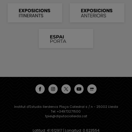
Institut d'Estudis Ilerdencs Plaça Catedral s / n - 25002 Lleida
Tel. +34973271500
fpiei@diputaciolleida.cat
Latitud: 41.612917 | Longitud: 0.623554