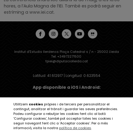
hores, a l’Aula Magna de l’IEI. També es podrà seguir en
estríming a www.iei.cat.
Institut d'Estudis Ilerdencs Plaça Catedral s / n - 25002 Lleida
Tel. +34973271500
fpiei@diputaciolleida.cat
Latitud: 41.612917 | Longitud: 0.623554
App disponible a iOS i Android:
Utilitzem
cookies
pròpies i de tercers per personalitzar el
contingut, analitzar el trànsit i guardar les seves preferències.
Podeu configurar o rebutjar les cookies fent clic al botó
Institut d'Estudis Ilerdencs
'Configurar cookies', també pot acceptar totes les cookies i
seguir navegant fent clic a 'Acceptar cookies'. Per a més
informació, visita la nostra
política de cookies
.