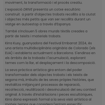
moviment, la transformació i el procés creatiu.
L’exposició
DRIVE
presenta un cotxe escultòric
construït a partir d’objectes trobats recollits a la ciutat
i objectes més petits que van ser recollits durant un
viatge en autoestop a través d’Espanya.
També s’inclouen 5 obres murals tèxtils creades a
partir de teixits i materials trobats.
Kirra Kusy, guanyadora del Festival Embarrat 2024, és
una artista multidisciplinària originària de Colorado (els
EUA) i establerta actualment a Barcelona. S'endinsa en
els àmbits de la trobada i l'acumulació, explorant
temes com la llar, el desplaçament i la descomposició.
La seva pràctica artística gira entorn del poder
transformador dels objectes trobats i els teixits de
segona mà, imbuïts de les seves pròpies històries, que
revitalitza mitjançant processos de reparació,
recol·lecció, reutilització i desvinculació del seu context
original. A través d’instal·lacions i peces escultòriques,
Kirra dona expressió formal a la seva visió artística al
mateix temps que considera l'entorn específic.