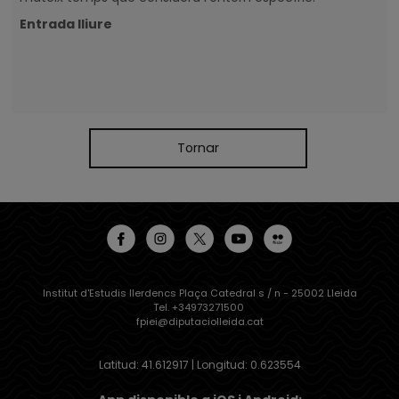
Entrada lliure
Tornar
Institut d'Estudis Ilerdencs Plaça Catedral s / n - 25002 Lleida
Tel. +34973271500
fpiei@diputaciolleida.cat
Latitud: 41.612917 | Longitud: 0.623554