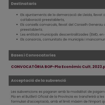
Destinataris
Els ajuntaments de la demarcació de Lleida, llevat de
col·laboració preestablerts,
Els consells comarcals, llevat del Conselh Generau d
preestablerts.
Les entitats municipals descentralitzades (EMD, e
Els consorcis, comunitats de municipis i mancomu
Bases i Convocatories
CONVOCATÒRIA BOP-Pla Econòmic Cult. 2023.
Acceptació de la subvenció
Les subvencions es pagaran amb la modalitat de pagamen
Pla en el Butlletí Oficial de la Província es transferirà a l
formulari d’acceptació, amb el límit màxim de l’import q