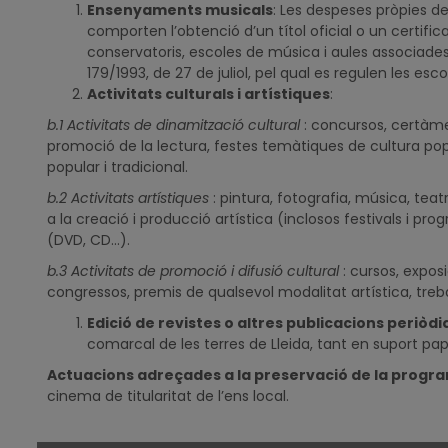
Ensenyaments musicals
: Les despeses pròpies 
comporten l’obtenció d’un títol oficial o un certific
conservatoris, escoles de música i aules associades
179/1993, de 27 de juliol, pel qual es regulen les 
Activitats culturals i artístiques
:
b.1 Activitats de dinamització cultural
: concursos, certàme
promoció de la lectura, festes temàtiques de cultura popu
popular i tradicional.
b.2 Activitats artístiques
: pintura, fotografia, música, teatr
a la creació i producció artística (inclosos festivals i pr
(DVD, CD...).
b.3 Activitats de promoció i difusió cultural
: cursos, expos
congressos, premis de qualsevol modalitat artística, treb
Edició de revistes o altres publicacions periòdi
comarcal de les terres de Lleida, tant en suport pa
Actuacions adreçades a la
preservació de la progr
cinema de titularitat de l’ens local.