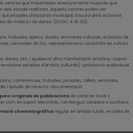
dels centres que imparteixen ensenyaments musicals que
at dels estudis realitzats. Aquests centres poden ser
 autoritzades d’iniciativa municipal, d’acord amb el Decret
escoles de música i de dansa. (DOGC 4-8-93).
ns, trobades, aplecs, diades, setmanes culturals, activitats de
lar, cercaviles de foc, representacions i activitats de cultura
e, dansa, circ, i qualsevol altra manifestació artística, i suport
ogramacions estables d’àmbits culturals) i producció audiovisual
icions, conferències, trobades, jornades, tallers, seminaris,
alls i estudis de recerca i documentació.
ques i originals de publicacions
de caràcter local o
per com en suport electrònic, i en llengua catalana o occitana.
amació cinematogràfica
regular en àmbits rurals, en sales de