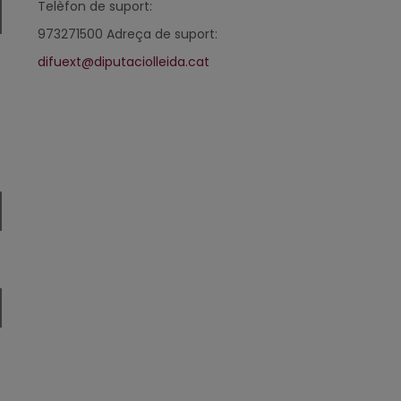
Telèfon de suport:
973271500 Adreça de suport:
difuext@diputaciolleida.cat