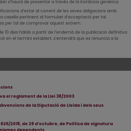
lari s’haurà de presentar a través de la Instància genèrica
tificacions d’estar al corrent de les seves obligacions amb
la casella pertinent al formulari d’acceptació per tal
tives per tal de comprovar aquest extrem.
de 10 dies hàbils a partir de l’endemà de la publicació definitiva
ió en el termini establert, s’entendrà que es renuncia a la
ncions
ova el reglament de la Llei 38/2003
vencions de la Diputació de Lleida i dels seus
4625/2018, de 29
d’octubre, de Política de signatura
rganismes dependents