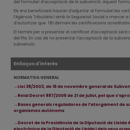
del formulari d’acceptació de la subvenció. Aquest formu
Els ens beneficiaris hauran d’adjuntar al formulari les cer
l’Agència Tributària i amb la Seguretat Social o marcar a 
d’autoritzar que l’IEI demani les certificacions acredita
El termini per a presentar el certificat d’acceptació serà 
del Pla. En cas de no presentar l’acceptació de la subvenc
subvenció.
Enllaços d'interès
NORMATIVA GENERAL
→
Llei 38/2003, de 16 de novembre general de Subve
→
Reial Decret 887/2006 de 21 de juliol, pel que s’apr
→
Bases generals reguladores de l’atorgament de sub
organismes autònoms
→
Decret de la Presidència de la Diputació de Lleida 
electrònica de la Diputació de Lleida i dels seus o