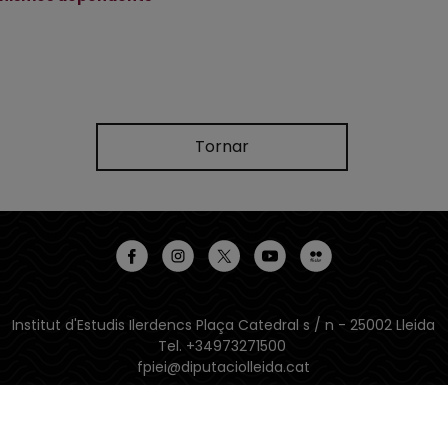
Tornar
Institut d'Estudis Ilerdencs Plaça Catedral s / n - 25002 Lleida
Tel. +34973271500
fpiei@diputaciolleida.cat
Latitud: 41.612917 | Longitud: 0.623554