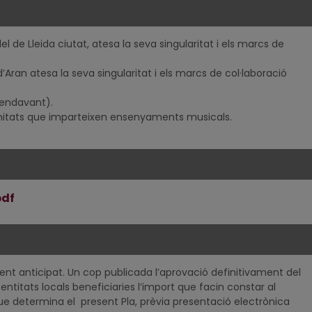
l de Lleida ciutat, atesa la seva singularitat i els marcs de
’Aran atesa la seva singularitat i els marcs de col·laboració
n endavant).
nitats que imparteixen ensenyaments musicals.
pdf
t anticipat. Un cop publicada l’aprovació definitivament del
es entitats locals beneficiaries l’import que facin constar al
ue determina el present Pla, prèvia presentació electrònica