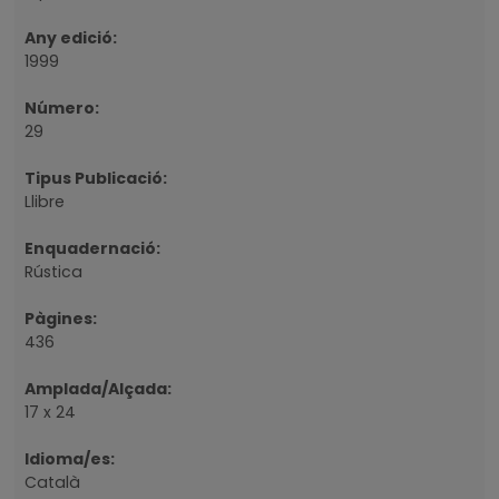
Any edició:
1999
Número:
29
Tipus Publicació:
Llibre
Enquadernació:
Rústica
Pàgines:
436
Amplada/Alçada:
17 x 24
Idioma/es:
Català