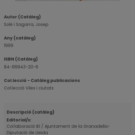
Autor (Catàleg)
Solé i Sagarra, Josep
Any (catàleg)
1999
ISBN (Catàleg)
84-89943-20-6
Col.lecció - Catàleg publicacions
Col·lecció Viles i ciutats
Descripció (catàleg)
Editorial/s:
Col·laboració IEI / Ajuntament de la Granadella-
Diputació de Lleida