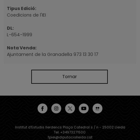
Tipus Edició:
Coedicions de l'IEI
DL:
L-654-1999
Nota Venda:
Ajuntament de la Granadella 973 13 30 17
Tornar
Institut d'Estudis Ilerdencs Plaça Catedral s / n - 25002 Lleida
Tel. +34973271500
fpiei@diputaciolleida.cat