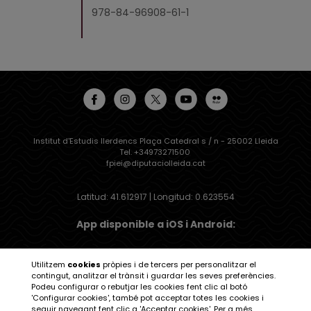
978-84-96908-61-1
Institut d'Estudis Ilerdencs Plaça Catedral s / n - 25002 Lleida
Tel. +34973271500
fpiei@diputaciolleida.cat
Latitud: 41.612917 | Longitud: 0.623554
App disponible a iOS i Android:
Utilitzem
cookies
pròpies i de tercers per personalitzar el
contingut, analitzar el trànsit i guardar les seves preferències.
Podeu configurar o rebutjar les cookies fent clic al botó
Institut d'Estudis Ilerdencs
'Configurar cookies', també pot acceptar totes les cookies i
seguir navegant fent clic a 'Acceptar cookies'. Per a més