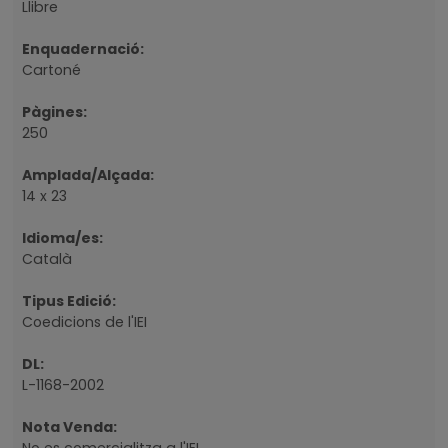
Llibre
Enquadernació:
Cartoné
Pàgines:
250
Amplada/Alçada:
14 x 23
Idioma/es:
Català
Tipus Edició:
Coedicions de l'IEI
DL:
L-1168-2002
Nota Venda:
No es comercialitza a l'IEI