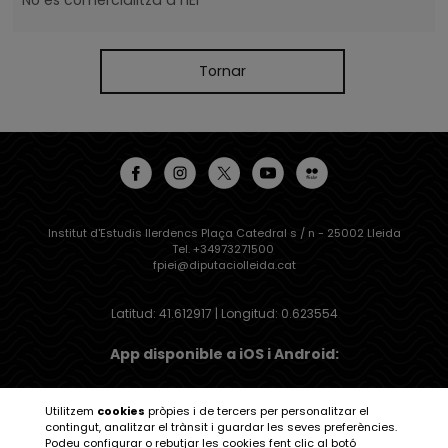
Tornar
Institut d'Estudis Ilerdencs Plaça Catedral s / n - 25002 Lleida
Tel. +34973271500
fpiei@diputaciolleida.cat
Latitud: 41.612917 | Longitud: 0.623554
App disponible a iOS i Android:
Utilitzem
cookies
pròpies i de tercers per personalitzar el
contingut, analitzar el trànsit i guardar les seves preferències.
Podeu configurar o rebutjar les cookies fent clic al botó