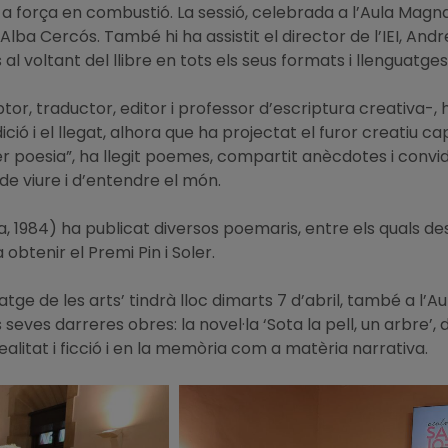
om a força en combustió. La sessió, celebrada a l’Aula Mag
a-Alba Cercós. També hi ha assistit el director de l’IEI, An
al voltant del llibre en tots els seus formats i llenguatges,
tor, traductor, editor i professor d’escriptura creativa-,
ció i el llegat, alhora que ha projectat el furor creatiu c
er poesia”, ha llegit poemes, compartit anècdotes i convida
e viure i d’entendre el món.
1984) ha publicat diversos poemaris, entre els quals destaq
obtenir el Premi Pin i Soler.
uatge de les arts’ tindrà lloc dimarts 7 d’abril, també a l’A
eves darreres obres: la novel·la ‘Sota la pell, un arbre’, de
ealitat i ficció i en la memòria com a matèria narrativa.