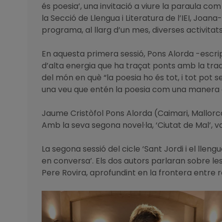
és poesia’, una invitació a viure la paraula c
la Secció de Llengua i Literatura de l’IEI, Joan
programa, al llarg d’un mes, diverses activitats 
En aquesta primera sessió, Pons Alorda -escrip
d’alta energia que ha traçat ponts amb la tradi
del món en què “la poesia ho és tot, i tot pot s
una veu que entén la poesia com una manera d
Jaume Cristòfol Pons Alorda (Caimari, Mallorca, 
Amb la seva segona novel·la, ‘Ciutat de Mal’, va 
La segona sessió del cicle ‘Sant Jordi i el lleng
en conversa’. Els dos autors parlaran sobre les s
Pere Rovira, aprofundint en la frontera entre r