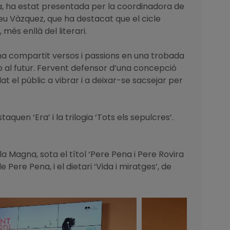
na, ha estat presentada per la coordinadora de
dreu Vàzquez, que ha destacat que el cicle
 més enllà del literari.
 ha compartit versos i passions en una trobada
ap al futur. Fervent defensor d’una concepció
t el públic a vibrar i a deixar-se sacsejar per
uen ‘Era’ i la trilogia ‘Tots els sepulcres’.
ula Magna, sota el títol ‘Pere Pena i Pere Rovira
 Pere Pena, i el dietari ‘Vida i miratges’, de