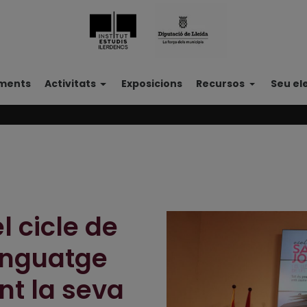
ments
Activitats
Exposicions
Recursos
Seu el
l cicle de
llenguatge
nt la seva