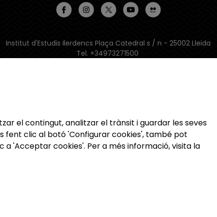
Institut d'Estudis Ilerdencs Plaça Catedral s / n - 25002 Lleida
Tel. +34973271500
fpiei@diputaciolleida.cat
Latitud: 41.612917 | Longitud: 0.623554
App disponible a iOS i Android:
zar el contingut, analitzar el trànsit i guardar les seves
s fent clic al botó 'Configurar cookies', també pot
c a 'Acceptar cookies'. Per a més informació, visita la
Institut d'Estudis Ilerdencs