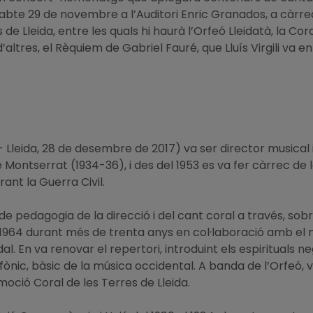
bte 29 de novembre a l’Auditori Enric Granados, a càrrec
es de Lleida, entre les quals hi haurà l’Orfeó Lleidatà, la C
altres, el Rèquiem de Gabriel Fauré, que Lluís Virgili va e
925 - Lleida, 28 de desembre de 2017) va ser director musical
 Montserrat (1934-36), i des del 1953 es va fer càrrec de l
rant la Guerra Civil.
de pedagogia de la direcció i del cant coral a través, sobr
 1964 durant més de trenta anys en col·laboració amb el m
 En va renovar el repertori, introduint els espirituals ne
ònic, bàsic de la música occidental. A banda de l’Orfeó, va 
oció Coral de les Terres de Lleida.