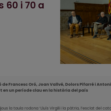
 60 i 70 a
de Francesc Oró, Joan Vallvé, Dolors Pifarré i Antoni
n un període clau en la història del país
jous la taula rodona ‘Lluís Virgili i la pàtria, l’esclat del 