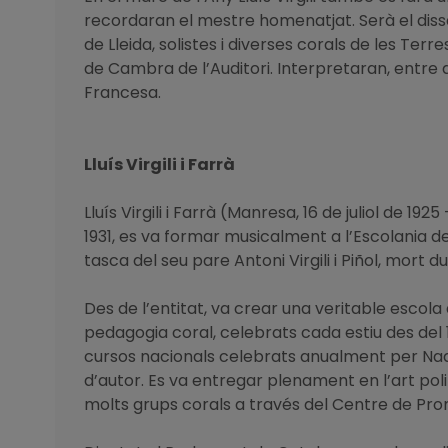
recordaran el mestre homenatjat. Serà el dissa
de Lleida, solistes i diverses corals de les Terr
de Cambra de l’Auditori. Interpretaran, entre d’
Francesa.
Lluís Virgili i Farrà
Lluís Virgili i Farrà (Manresa, 16 de juliol de 1
1931, es va formar musicalment a l’Escolania de
tasca del seu pare Antoni Virgili i Piñol, mort du
Des de l’entitat, va crear una veritable escola 
pedagogia coral, celebrats cada estiu des del
cursos nacionals celebrats anualment per Nadal.
d’autor. Es va entregar plenament en l’art polif
molts grups corals a través del Centre de Prom