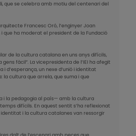
gili, que se celebra amb motiu del centenari del
’arquitecte Francesc Oró, l’enginyer Joan
é, i que ha moderat el president de la Fundació
ar de la cultura catalana en uns anys difícils,
ens fàcil”. La vicepresidenta de l’IEI ha afegit
 i d’esperança, un nexe d’unió i identitat
a: la cultura que arrela, que suma i que
ca i la pedagogia al país— amb la cultura
emps difícils. En aquest sentit s’ha reflexionat
dentitat i la cultura catalanes van ressorgir
ires dalt de l’escenari amb peces que