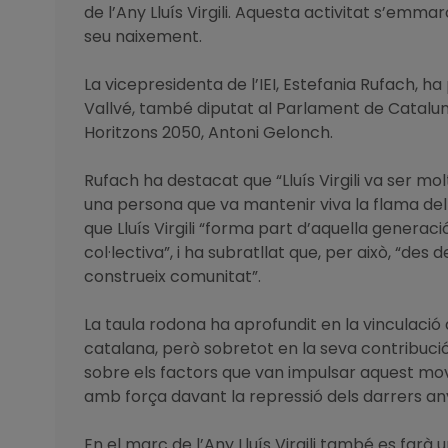
de l’Any Lluís Virgili. Aquesta activitat s’emm
seu naixement.
La vicepresidenta de l’IEI, Estefania Rufach, 
Vallvé, també diputat al Parlament de Catalunya
Horitzons 2050, Antoni Gelonch.
Rufach ha destacat que “Lluís Virgili va ser mo
una persona que va mantenir viva la flama del c
que Lluís Virgili “forma part d’aquella generaci
col·lectiva”, i ha subratllat que, per això, “de
construeix comunitat”.
La taula rodona ha aprofundit en la vinculació d
catalana, però sobretot en la seva contribució 
sobre els factors que van impulsar aquest movim
amb força davant la repressió dels darrers an
En el marc de l’Any Lluís Virgili també es fa