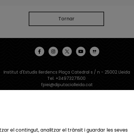
Tornar
Institut d'Estudis Ilerdencs Plaça Catedral s / n - 25002 Lleida
Tel. +34973271500
fpiei@diputaciolleida.cat
Latitud: 41.612917 | Longitud: 0.623554
App disponible a iOS i Android:
zar el contingut, analitzar el trànsit i guardar les seves