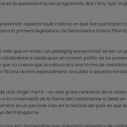
arca en la quinzena d’actes programats dins l’Any Lluís Vir
ha presentat aquesta taula rodona, en què han participat l
 a la primera legislatura, i la historiadora Dolors Pifarr
lt més que un músic i un pedagog excepcional: va ser un pil
atalanisme a Lleida quan el context polític no ho posava g
ó que va creure que la cultura era una forma de resistència
s de l’IEI ens sentim especialment vinculats a aquesta mirad
e Lluís Virgili i Farrà —un dels grans referents de la músi
a la conservació de la flama del catalanisme a Lleida en t
ent en un període clau en la història del país en què la i
ys del franquisme.
rà un concert-homenatge que aplegarà centenars de canta