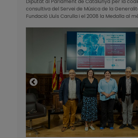
Diputat al Parlament de Catalunya per la coal
consultiva del Servei de Música de la Generalit
Fundació Lluís Carulla i el 2008 la Medalla al mè