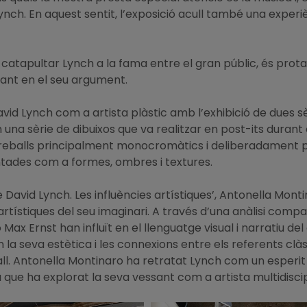
nch. En aquest sentit, l’exposició acull també una experi
 catapultar Lynch a la fama entre el gran públic, és prot
evant en el seu argument.
id Lynch com a artista plàstic amb l’exhibició de dues sèri
en una sèrie de dibuixos que va realitzar en post-its duran
reballs principalment monocromàtics i deliberadament prim
ades com a formes, ombres i textures.
e David Lynch. Les influències artístiques’, Antonella Mont
 artístiques del seu imaginari. A través d’una anàlisi comp
ax Ernst han influït en el llenguatge visual i narratiu de
la seva estètica i les connexions entre els referents clàss
. Antonella Montinaro ha retratat Lynch com un esperit i
 que ha explorat la seva vessant com a artista multidiscipl