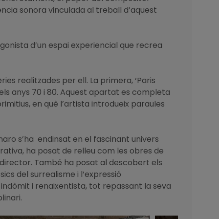
ència sonora vinculada al treball d’aquest
agonista d’un espai experiencial que recrea
es realitzades per ell. La primera, ‘Paris
t els anys 70 i 80. Aquest apartat es completa
itius, en què l’artista introdueix paraules
inaro s’ha endinsat en el fascinant univers
arativa, ha posat de relleu com les obres de
l director. També ha posat al descobert els
ics del surrealisme i l’expressió
ndòmit i renaixentista, tot repassant la seva
inari.