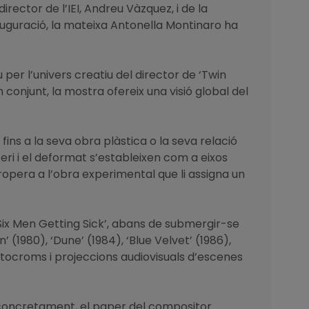
ector de l’IEI, Andreu Vàzquez, i de la
auguració, la mateixa Antonella Montinaro ha
 per l’univers creatiu del director de ‘Twin
 conjunt, la mostra ofereix una visió global del
 fins a la seva obra plàstica o la seva relació
eteri i el deformat s’estableixen com a eixos
ropera a l’obra experimental que li assigna un
Six Men Getting Sick’, abans de submergir-se
(1980), ‘Dune’ (1984), ‘Blue Velvet’ (1986),
fotocroms i projeccions audiovisuals d’escenes
, concretament, el paper del compositor