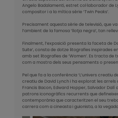
Angelo Badalamenti, estret col·laborador de Ly
compositor i a la mítica sèrie ‘Twin Peaks’.
Precisament aquesta sèrie de televisió, que va
l’ambient de la famosa ‘llotja negra’, tan rell
Finalment, l’exposició presenta la faceta de Dav
Suite’, consta de dotze litografies inspirades 
amb set litografies de ‘Women’. Es tracta de t
com a mostra dels seus pensaments o present
Pel que fa a la conferència ‘L’univers creatiu d
creatiu de David Lynch i ha explorat les arrels
Francis Bacon, Edward Hopper, Salvador Dalí o M
patrons iconogràfics recurrents que defineixen 
contemporània que caracteritzen el seu treball
carrera com a cineasta i guionista, a la vegada