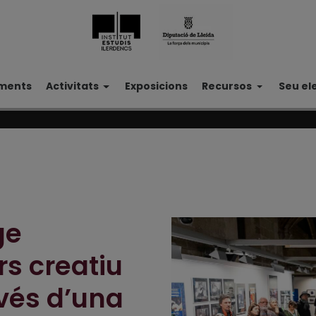
ments
Activitats
Exposicions
Recursos
Seu el
ge
rs creatiu
vés d’una