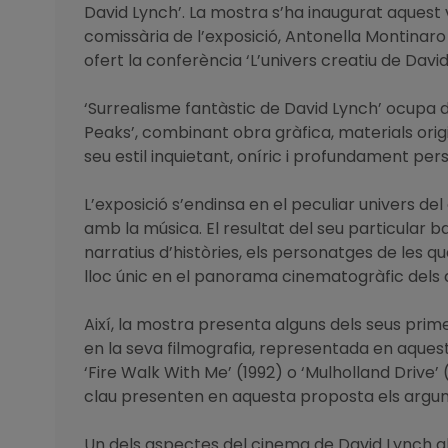
David Lynch’. La mostra s’ha inaugurat aquest 
comissària de l’exposició, Antonella Montinar
ofert la conferència ‘L’univers creatiu de David 
‘Surrealisme fantàstic de David Lynch’ ocupa due
Peaks’, combinant obra gràfica, materials origin
seu estil inquietant, oníric i profundament pers
L’exposició s’endinsa en el peculiar univers del 
amb la música. El resultat del seu particular ba
narratius d’històries, els personatges de les 
lloc únic en el panorama cinematogràfic dels 
Així, la mostra presenta alguns dels seus pri
en la seva filmografia, representada en aquesta
‘Fire Walk With Me’ (1992) o ‘Mulholland Drive’
clau presenten en aquesta proposta els argum
Un dels aspectes del cinema de David Lynch al