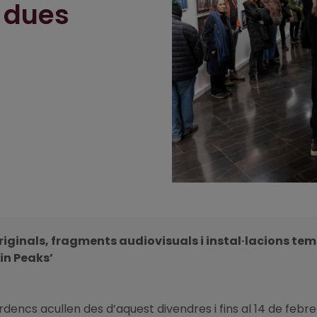
 dues
riginals, fragments audiovisuals i instal·lacions tem
win Peaks’
 Ilerdencs acullen des d’aquest divendres i fins al 14 de febr