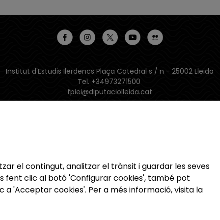
Institut d'Estudis Ilerdencs Plaça Catedral s / n - 25002 Lleida
Tel. +34973271500
fpiei@diputaciolleida.cat
Latitud: 41.612917 | Longitud: 0.623554
App disponible a iOS i Android:
zar el contingut, analitzar el trànsit i guardar les seves
s fent clic al botó 'Configurar cookies', també pot
c a 'Acceptar cookies'. Per a més informació, visita la
Institut d'Estudis Ilerdencs