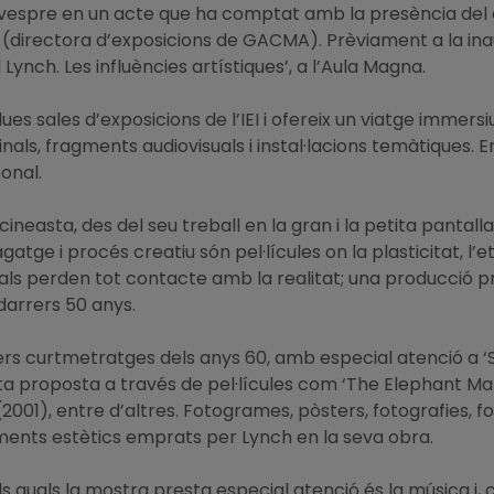
vespre en un acte que ha comptat amb la presència del dir
o (directora d’exposicions de GACMA). Prèviament a la in
Lynch. Les influències artístiques’, a l’Aula Magna.
s sales d’exposicions de l’IEI i ofereix un viatge immersiu
als, fragments audiovisuals i instal·lacions temàtiques. En
onal.
cineasta, des del seu treball en la gran i la petita pantalla
gatge i procés creatiu són pel·lícules on la plasticitat, l’
quals perden tot contacte amb la realitat; una producció p
darrers 50 anys.
mers curtmetratges dels anys 60, amb especial atenció a ‘
 proposta a través de pel·lícules com ‘The Elephant Man’ 
 (2001), entre d’altres. Fotogrames, pòsters, fotografies, 
ents estètics emprats per Lynch en la seva obra.
s quals la mostra presta especial atenció és la música i