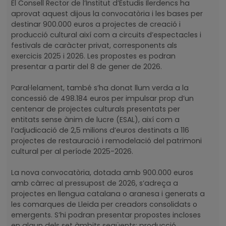
El Consell Rector de l’Institut d’Estudis Ilerdencs ha
aprovat aquest dijous la convocatòria i les bases per
destinar 900.000 euros a projectes de creació i
producció cultural així com a circuits d’espectacles i
festivals de caràcter privat, corresponents als
exercicis 2025 i 2026. Les propostes es podran
presentar a partir del 8 de gener de 2026.
Paral·lelament, també s’ha donat llum verda a la
concessió de 498.184 euros per impulsar prop d’un
centenar de projectes culturals presentats per
entitats sense ànim de lucre (ESAL), així com a
l’adjudicació de 2,5 milions d’euros destinats a 116
projectes de restauració i remodelació del patrimoni
cultural per al període 2025-2026.
La nova convocatòria, dotada amb 900.000 euros
amb càrrec al pressupost de 2026, s’adreça a
projectes en llengua catalana o aranesa i generats a
les comarques de Lleida per creadors consolidats o
emergents. S’hi podran presentar propostes incloses
en algun dels set àmbits següents: producció