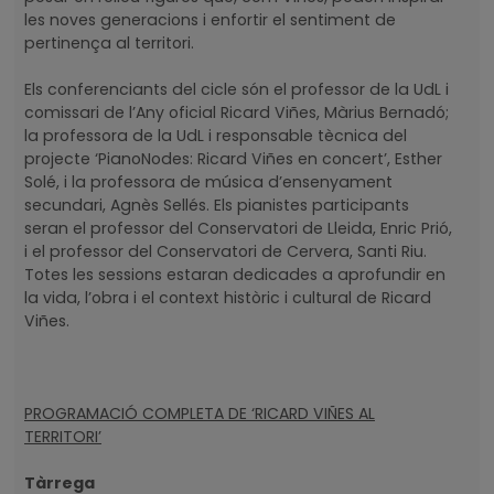
les noves generacions i enfortir el sentiment de
pertinença al territori.
Els conferenciants del cicle són el professor de la UdL i
comissari de l’Any oficial Ricard Viñes, Màrius Bernadó;
la professora de la UdL i responsable tècnica del
projecte ‘PianoNodes: Ricard Viñes en concert’, Esther
Solé, i la professora de música d’ensenyament
secundari, Agnès Sellés. Els pianistes participants
seran el professor del Conservatori de Lleida, Enric Prió,
i el professor del Conservatori de Cervera, Santi Riu.
Totes les sessions estaran dedicades a aprofundir en
la vida, l’obra i el context històric i cultural de Ricard
Viñes.
PROGRAMACIÓ COMPLETA DE ‘RICARD VIÑES AL
TERRITORI’
Tàrrega