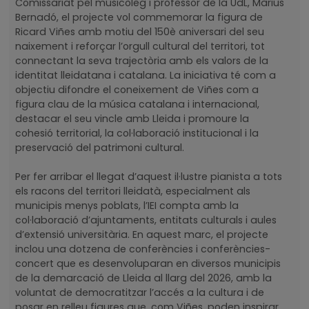
Comissariat pel musicòleg i professor de la UdL, Màrius
Bernadó, el projecte vol commemorar la figura de
Ricard Viñes amb motiu del 150è aniversari del seu
naixement i reforçar l’orgull cultural del territori, tot
connectant la seva trajectòria amb els valors de la
identitat lleidatana i catalana. La iniciativa té com a
objectiu difondre el coneixement de Viñes com a
figura clau de la música catalana i internacional,
destacar el seu vincle amb Lleida i promoure la
cohesió territorial, la col·laboració institucional i la
preservació del patrimoni cultural.
Per fer arribar el llegat d’aquest il·lustre pianista a tots
els racons del territori lleidatà, especialment als
municipis menys poblats, l’IEI compta amb la
col·laboració d’ajuntaments, entitats culturals i aules
d’extensió universitària. En aquest marc, el projecte
inclou una dotzena de conferències i conferències-
concert que es desenvoluparan en diversos municipis
de la demarcació de Lleida al llarg del 2026, amb la
voluntat de democratitzar l’accés a la cultura i de
posar en relleu figures que, com Viñes, poden inspirar