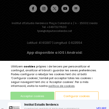
Institut d'Estudis Ilerdencs Plaça Catedral s / n - 25002 Lleida
Tel. +34973271500
fpiei@diputaciolleida.cat
Latitud: 41.612917 | Longitud: 0.623554
App disponible a iOS i Android:
Utilitzem
cookies
pròpies i de tercers per personalitzar el
contingut, analitzar el trànsit i guardar les seves preferències.
Podeu configurar o rebutjar les cookies fent clic al botó
Institut d'Estudis Ilerdencs
'Configurar cookies', també pot acceptar totes les cookies i
seguir navegant fent clic a 'Acceptar cookies'. Per a més
informació, visita la nostra
política de cookies
.
Acceptar cookies
Configurar cookies
Institut Estudis Ilerdencs
Avis legal
| Política de protecció de dades
VEURE