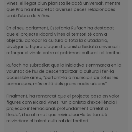
Viñes, el llegat d’un pianista lleidatà universal’, mentre
que Prió ha interpretat diverses peces relacionades
amb l’obra de Viñes.
En el seu parlament, Estefania Rufach ha destacat
que el projecte Ricard Viñes al territori té com a
objectiu apropar la cultura a tota la ciutadania,
divulgar la figura d’aquest pianista lleidatà universal i
reforçar el vincle entre el patrimoni cultural i el territori.
Rufach ha subratllat que la iniciativa s’emmarca en la
voluntat de l’IEI de descentralitzar la cultura i fer-la
accessible arreu, “portant-la a municipis de totes les
comarques, més enllà dels grans nuclis urbans”.
Finalment, ha remarcat que el projecte posa en valor
figures com Ricard Viñes, “un pianista d’excel·lència i
projecció internacional, profundament arrelat a
Lleida”, i ha afirmat que reivindicar-lo és també
reivindicar el talent cultural del territori.