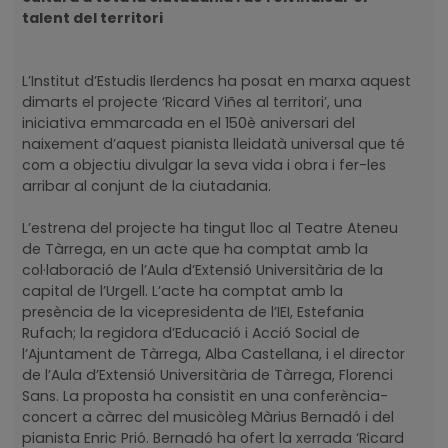
talent del territori
L’Institut d’Estudis Ilerdencs ha posat en marxa aquest
dimarts el projecte ‘Ricard Viñes al territori’, una
iniciativa emmarcada en el 150è aniversari del
naixement d’aquest pianista lleidatà universal que té
com a objectiu divulgar la seva vida i obra i fer-les
arribar al conjunt de la ciutadania.
L’estrena del projecte ha tingut lloc al Teatre Ateneu
de Tàrrega, en un acte que ha comptat amb la
col·laboració de l’Aula d’Extensió Universitària de la
capital de l’Urgell. L’acte ha comptat amb la
presència de la vicepresidenta de l’IEI, Estefania
Rufach; la regidora d’Educació i Acció Social de
l’Ajuntament de Tàrrega, Alba Castellana, i el director
de l’Aula d’Extensió Universitària de Tàrrega, Florenci
Sans. La proposta ha consistit en una conferència-
concert a càrrec del musicòleg Màrius Bernadó i del
pianista Enric Prió. Bernadó ha ofert la xerrada ‘Ricard