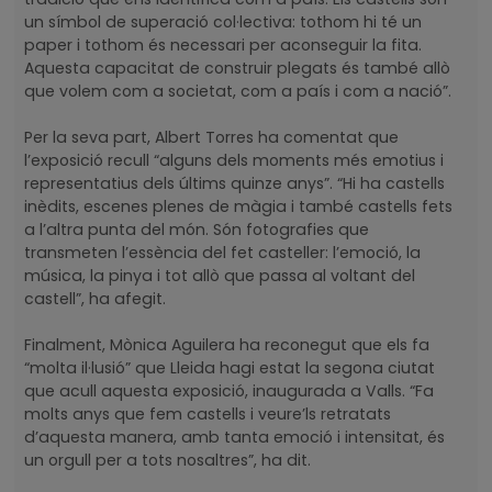
un símbol de superació col·lectiva: tothom hi té un
paper i tothom és necessari per aconseguir la fita.
Aquesta capacitat de construir plegats és també allò
que volem com a societat, com a país i com a nació”.
Per la seva part, Albert Torres ha comentat que
l’exposició recull “alguns dels moments més emotius i
representatius dels últims quinze anys”. “Hi ha castells
inèdits, escenes plenes de màgia i també castells fets
a l’altra punta del món. Són fotografies que
transmeten l’essència del fet casteller: l’emoció, la
música, la pinya i tot allò que passa al voltant del
castell”, ha afegit.
Finalment, Mònica Aguilera ha reconegut que els fa
“molta il·lusió” que Lleida hagi estat la segona ciutat
que acull aquesta exposició, inaugurada a Valls. “Fa
molts anys que fem castells i veure’ls retratats
d’aquesta manera, amb tanta emoció i intensitat, és
un orgull per a tots nosaltres”, ha dit.