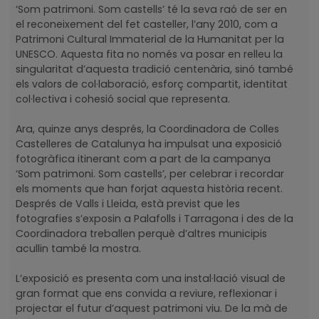
‘Som patrimoni. Som castells’ té la seva raó de ser en
el reconeixement del fet casteller, l’any 2010, com a
Patrimoni Cultural Immaterial de la Humanitat per la
UNESCO. Aquesta fita no només va posar en relleu la
singularitat d’aquesta tradició centenària, sinó també
els valors de col·laboració, esforç compartit, identitat
col·lectiva i cohesió social que representa.
Ara, quinze anys després, la Coordinadora de Colles
Castelleres de Catalunya ha impulsat una exposició
fotogràfica itinerant com a part de la campanya
‘Som patrimoni. Som castells’, per celebrar i recordar
els moments que han forjat aquesta història recent.
Després de Valls i Lleida, està previst que les
fotografies s’exposin a Palafolls i Tarragona i des de la
Coordinadora treballen perquè d’altres municipis
acullin també la mostra.
L’exposició es presenta com una instal·lació visual de
gran format que ens convida a reviure, reflexionar i
projectar el futur d’aquest patrimoni viu. De la mà de