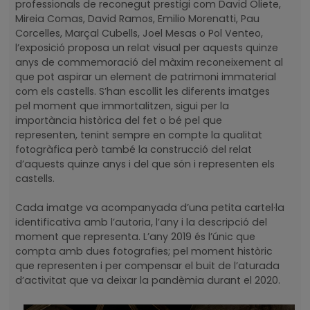
professionals de reconegut prestigi com David Oliete,
Mireia Comas, David Ramos, Emilio Morenatti, Pau
Corcelles, Marçal Cubells, Joel Mesas o Pol Venteo,
l’exposició proposa un relat visual per aquests quinze
anys de commemoració del màxim reconeixement al
que pot aspirar un element de patrimoni immaterial
com els castells. S’han escollit les diferents imatges
pel moment que immortalitzen, sigui per la
importància històrica del fet o bé pel que
representen, tenint sempre en compte la qualitat
fotogràfica però també la construcció del relat
d’aquests quinze anys i del que són i representen els
castells.
Cada imatge va acompanyada d’una petita cartel·la
identificativa amb l’autoria, l’any i la descripció del
moment que representa. L’any 2019 és l’únic que
compta amb dues fotografies; pel moment històric
que representen i per compensar el buit de l’aturada
d’activitat que va deixar la pandèmia durant el 2020.