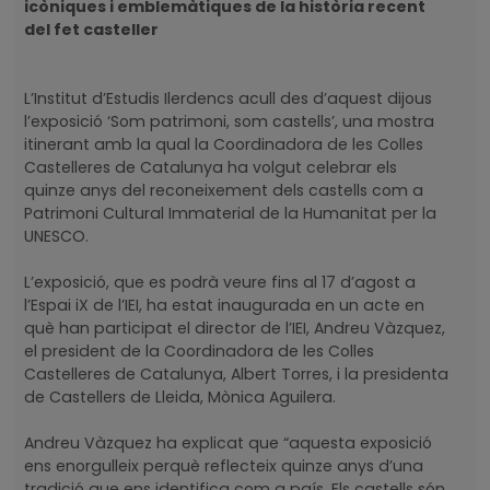
icòniques i emblemàtiques de la història recent
del fet casteller
L’Institut d’Estudis Ilerdencs acull des d’aquest dijous
l’exposició ‘Som patrimoni, som castells’, una mostra
itinerant amb la qual la Coordinadora de les Colles
Castelleres de Catalunya ha volgut celebrar els
quinze anys del reconeixement dels castells com a
Patrimoni Cultural Immaterial de la Humanitat per la
UNESCO.
L’exposició, que es podrà veure fins al 17 d’agost a
l’Espai iX de l’IEI, ha estat inaugurada en un acte en
què han participat el director de l’IEI, Andreu Vàzquez,
el president de la Coordinadora de les Colles
Castelleres de Catalunya, Albert Torres, i la presidenta
de Castellers de Lleida, Mònica Aguilera.
Andreu Vàzquez ha explicat que “aquesta exposició
ens enorgulleix perquè reflecteix quinze anys d’una
tradició que ens identifica com a país. Els castells són