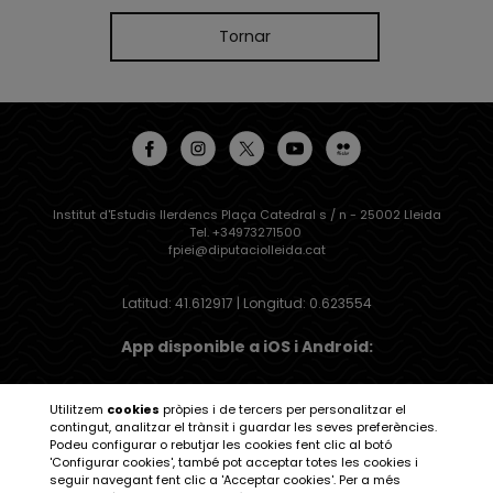
Tornar
Institut d'Estudis Ilerdencs Plaça Catedral s / n - 25002 Lleida
Tel. +34973271500
fpiei@diputaciolleida.cat
Latitud: 41.612917 | Longitud: 0.623554
App disponible a iOS i Android:
Utilitzem
cookies
pròpies i de tercers per personalitzar el
contingut, analitzar el trànsit i guardar les seves preferències.
Podeu configurar o rebutjar les cookies fent clic al botó
Institut d'Estudis Ilerdencs
'Configurar cookies', també pot acceptar totes les cookies i
seguir navegant fent clic a 'Acceptar cookies'. Per a més