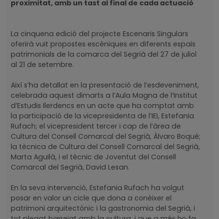
proximitat, amb un tast al final de cada actuació
La cinquena edició del projecte Escenaris Singulars
oferirà vuit propostes escèniques en diferents espais
patrimonials de la comarca del Segrià del 27 de juliol
al 21 de setembre.
Així s’ha detallat en la presentació de l’esdeveniment,
celebrada aquest dimarts a l’Aula Magna de l’Institut
d’Estudis Ilerdencs en un acte que ha comptat amb
la participació de la vicepresidenta de l’IEI, Estefania
Rufach; el vicepresident tercer i cap de l’àrea de
Cultura del Consell Comarcal del Segrià, Àlvaro Boqué;
la tècnica de Cultura del Consell Comarcal del Segrià,
Marta Aguilà, i el tècnic de Joventut del Consell
Comarcal del Segrià, David Lesan.
En la seva intervenció, Estefania Rufach ha volgut
posar en valor un cicle que dona a conèixer el
patrimoni arquitectònic i la gastronomia del Segrià, i
tot plegat barrejat amb la cultura, i que a més ho fa