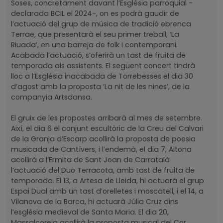
Soses, concretament davant l’Església parroquial -
declarada BCIL el 2024-, on es podrà gaudir de
l’actuació del grup de música de tradició ebrenca
Terrae, que presentarà el seu primer treball, ‘La
Riuada’, en una barreja de folk i contemporani.
Acabada l’actuació, s’oferirà un tast de fruita de
temporada als assistents. El següent concert tindrà
lloc a l’Església inacabada de Torrebesses el dia 30
d’agost amb la proposta ‘La nit de les nines’, de la
companyia Artsdansa.
El gruix de les propostes arribarà al mes de setembre.
Així, el dia 6 el conjunt escultòric de la Creu del Calvari
de la Granja d’Escarp acollirà la proposta de poesia
musicada de Cantívers, i l’endemà, el dia 7, Aitona
acollirà a l’Ermita de Sant Joan de Carratalà
l’actuació del Duo Terracota, amb tast de fruita de
temporada. El 13, a Artesa de Lleida, hi actuarà el grup
Espai Dual amb un tast d’orelletes i moscatell, i el 14, a
Vilanova de la Barca, hi actuarà Júlia Cruz dins
l’església medieval de Santa Maria. El dia 20,
Massalcoreig acollirà la proposta musical del Cor