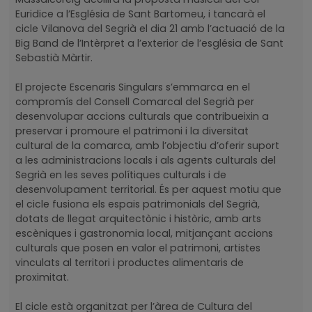
Euridice a l’Església de Sant Bartomeu, i tancarà el
cicle Vilanova del Segrià el dia 21 amb l’actuació de la
Big Band de l’Intèrpret a l’exterior de l’església de Sant
Sebastià Màrtir.
El projecte Escenaris Singulars s’emmarca en el
compromís del Consell Comarcal del Segrià per
desenvolupar accions culturals que contribueixin a
preservar i promoure el patrimoni i la diversitat
cultural de la comarca, amb l’objectiu d’oferir suport
a les administracions locals i als agents culturals del
Segrià en les seves polítiques culturals i de
desenvolupament territorial. És per aquest motiu que
el cicle fusiona els espais patrimonials del Segrià,
dotats de llegat arquitectònic i històric, amb arts
escèniques i gastronomia local, mitjançant accions
culturals que posen en valor el patrimoni, artistes
vinculats al territori i productes alimentaris de
proximitat.
El cicle està organitzat per l’àrea de Cultura del