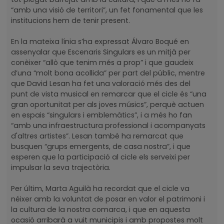
“amb una visió de territori”, un fet fonamental que les
institucions hem de tenir present.
En la mateixa línia s’ha expressat Álvaro Boqué en
assenyalar que Escenaris Singulars es un mitjà per
conèixer “allò que tenim més a prop” i que gaudeix
d’una “molt bona acollida” per part del públic, mentre
que David Lesan ha fet una valoració més des del
punt de vista musical en remarcar que el cicle és “una
gran oportunitat per als joves músics”, perquè actuen
en espais “singulars i emblemàtics”, i a més ho fan
“amb una infraestructura professional i acompanyats
d'altres artistes”. Lesan també ha remarcat que
busquen “grups emergents, de casa nostra”, i que
esperen que la participació al cicle els serveixi per
impulsar la seva trajectòria.
Per últim, Marta Aguilà ha recordat que el cicle va
néixer amb la voluntat de posar en valor el patrimoni i
la cultura de la nostra comarca, i que en aquesta
ocasió arribarà a vuit municipis i amb propostes molt