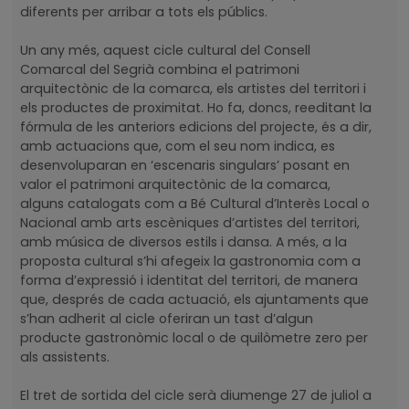
diferents per arribar a tots els públics.
Un any més, aquest cicle cultural del Consell
Comarcal del Segrià combina el patrimoni
arquitectònic de la comarca, els artistes del territori i
els productes de proximitat. Ho fa, doncs, reeditant la
fórmula de les anteriors edicions del projecte, és a dir,
amb actuacions que, com el seu nom indica, es
desenvoluparan en ‘escenaris singulars’ posant en
valor el patrimoni arquitectònic de la comarca,
alguns catalogats com a Bé Cultural d’Interès Local o
Nacional amb arts escèniques d’artistes del territori,
amb música de diversos estils i dansa. A més, a la
proposta cultural s’hi afegeix la gastronomia com a
forma d’expressió i identitat del territori, de manera
que, després de cada actuació, els ajuntaments que
s’han adherit al cicle oferiran un tast d’algun
producte gastronòmic local o de quilòmetre zero per
als assistents.
El tret de sortida del cicle serà diumenge 27 de juliol a