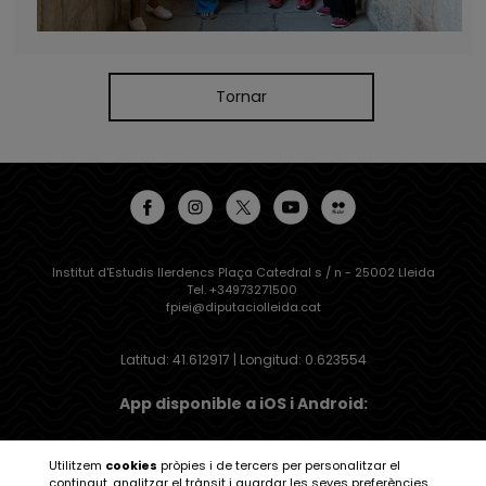
Tornar
Institut d'Estudis Ilerdencs Plaça Catedral s / n - 25002 Lleida
Tel. +34973271500
fpiei@diputaciolleida.cat
Latitud: 41.612917 | Longitud: 0.623554
App disponible a iOS i Android:
Utilitzem
cookies
pròpies i de tercers per personalitzar el
contingut, analitzar el trànsit i guardar les seves preferències.