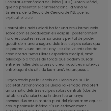
Societat Astronòmica de Lleida (CELL), Antoni Mòdol,
que ha presentat el conferenciant, i d’Anna M.
Jiménez, de la Secció de Ciència de l’IEI, que ha
explicat el cicle.
L’astrofísic David Galadí ha fet una breu introducció
sobre com es produeixen els eclipsis i posteriorment
ha ofert pautes i recomanacions per tal de poder
gaudir de manera segura dels tres eclipsis solars que
es podran veure aquest any i els dos vinents des de
casa nostra. “Amb ulleres especials d’eclipsi, amb
telescopi o a través de forats que podem buscar
entre les fulles dels arbres o crear nosaltres mateixos
entrellaçant els dits de les mans”, ha proposat.
Organitzada per la Secció de Ciència de l’IEI i la
Societat Astronòmica de Lleida, la xerrada s’ha ofert
amb motiu dels tres eclipsis solars centrals (dos de
totals, un d'anular) que tindran lloc en anys
consecutius en un mateix punt del planeta; en aquest
cas la península Ibèrica. “És un esdeveniment